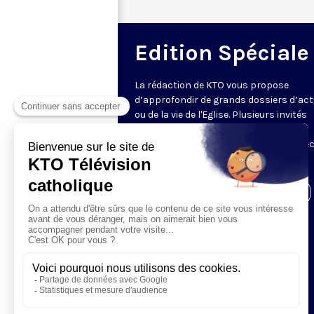
Edition Spéciale
La rédaction de KTO vous propose
d’approfondir de grands dossiers d’act
ou de la vie de l'Eglise. Plusieurs invités
abordent les différentes facettes de la
problématique, à travers un débat direc
dans un esprit bienveillant.
Visiter la page de l'émission