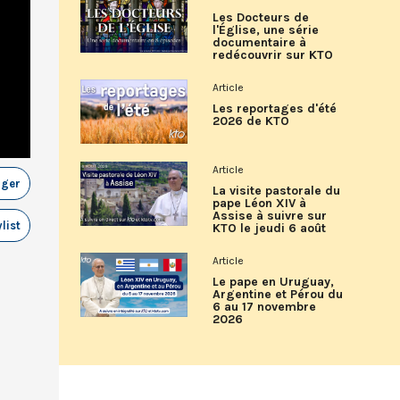
Les Docteurs de
l'Église, une série
documentaire à
redécouvrir sur KTO
Article
Les reportages d'été
2026 de KTO
Article
ager
La visite pastorale du
pape Léon XIV à
Assise à suivre sur
list
KTO le jeudi 6 août
Article
Le pape en Uruguay,
Argentine et Pérou du
6 au 17 novembre
2026