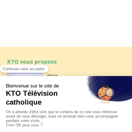
KTO vous propose
Article
Les reportages d'été 2026 de KTO
Article
La visite pastorale du pape Léon
XIV à Assise à suivre sur KTO le
jeudi 6 août
Article