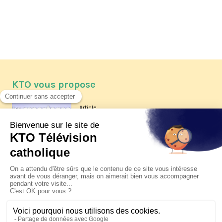
KTO vous propose
Article
Les reportages d'été 2026 de KTO
Article
La visite pastorale du pape Léon
XIV à Assise à suivre sur KTO le
jeudi 6 août
Article
Le pape en Uruguay, Argentine et
Pérou du 6 au 17 novembre 2026