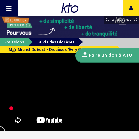
Contenu sponsorisé
Émissions
La Vie des Diocèses
Mgr Michel Dubost - Diocèse d’Évry Corbeil-Essonnes
Faire un don à KTO