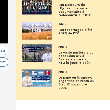
Les Docteurs de
l'Église, une série
documentaire à
redécouvrir sur KTO
Article
Les reportages d'été
2026 de KTO
Article
ager
La visite pastorale du
pape Léon XIV à
Assise à suivre sur
list
KTO le jeudi 6 août
Article
Le pape en Uruguay,
Argentine et Pérou du
6 au 17 novembre
2026