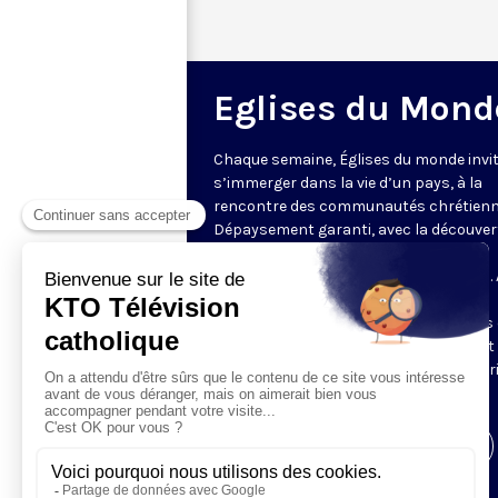
Eglises du Mond
Chaque semaine, Églises du monde invit
s’immerger dans la vie d’un pays, à la
rencontre des communautés chrétienn
Dépaysement garanti, avec la découver
des spécificités et du rayonnement de
l’Église catholique ou de ses difficultés.
delà de l’actualité, il s’agit aussi de
comprendre les grands enjeux du pays 
contribution que les chrétiens peuvent
apporter à la société. Présenté par Mar
Fontenille chaque jeudi à 21h45.
Visiter la page de l'émission