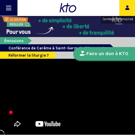
Contenu sponsorisé
Émissions
Conférence de Carême à Saint-Germain-l’Auxerrois
Faire un don à KTO
Réformer la liturgie ?