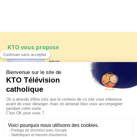
KTO vous propose
Article
Les reportages d'été 2026 de KTO
Article
La visite pastorale du pape Léon
XIV à Assise à suivre sur KTO le
jeudi 6 août
Article
Le pape en Uruguay, Argentine et
Pérou du 6 au 17 novembre 2026