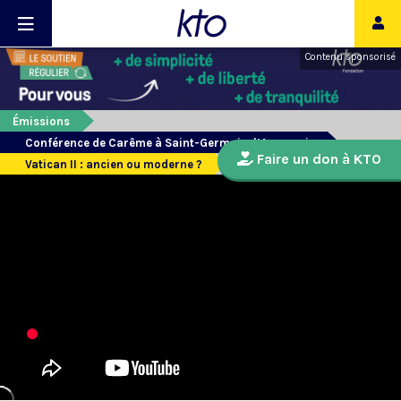
Contenu sponsorisé
Émissions
Conférence de Carême à Saint-Germain-l’Auxerrois
Faire un don à KTO
Vatican II : ancien ou moderne ?