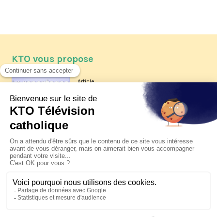
KTO vous propose
Article
Les reportages d'été 2026 de KTO
Article
La visite pastorale du pape Léon
XIV à Assise à suivre sur KTO le
jeudi 6 août
Article
Le pape en Uruguay, Argentine et
Pérou du 6 au 17 novembre 2026