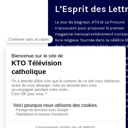
L’Esprit des Lett
Le Jour du Seigneur, KTO et La Procure
s’associent pour proposer le premier
magazine mensuel entièrement consac
livre religieux. Tournée dans la célèbre li
du 6e arrondissement à Paris, cette ém
donne la parole à trois auteurs. Leurs
échanges sont ponctués de chronique
libraires de La Procure qui nous font pa
leurs coups de cœur, des meilleures ve
du mois, ou encore d'un portrait d'auteu
présentation de ce rendez-vous unique 
confiée à son lancement à Pierre-Luc
Séguillon, chroniqueur politique reconn
grandes chaînes, qui a animé avec pas
cette émission de janvier 2008 à sept
2010, soit un mois avant sa disparition.
magazine est aujourd'hui présenté par 
Marie Guénois.