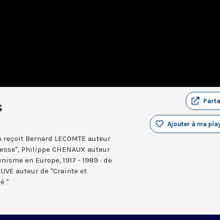
Part
s
Ajouter à ma play
n reçoit Bernard LECOMTE auteur
resse", Philippe CHENAUX auteur
nisme en Europe, 1917 - 1989 : de
 EUVE auteur de "Crainte et
é "