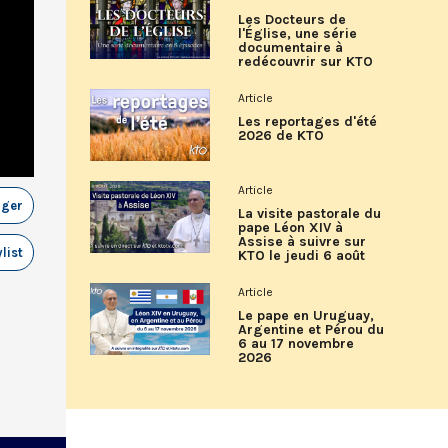
Les Docteurs de
l'Église, une série
documentaire à
redécouvrir sur KTO
Article
Les reportages d'été
2026 de KTO
Article
ager
La visite pastorale du
pape Léon XIV à
Assise à suivre sur
list
KTO le jeudi 6 août
Article
Le pape en Uruguay,
Argentine et Pérou du
6 au 17 novembre
2026