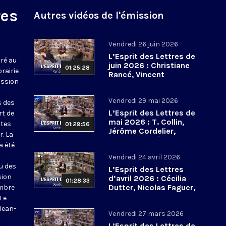
res
Autres vidéos de l'émission
Vendredi 26 juin 2026
L’Esprit des Lettres de
ré au
juin 2026 : Christiane
01:25:28
brairie
Rancé, Vincent
ission
Dujardin et Albert
Jacquemin
Vendredi 29 mai 2026
s des
L’Esprit des Lettres de
rt de
mai 2026 : T. Collin,
ntes
01:29:56
Jérôme Cordelier,
r. La
François Euvé
a été
Vendredi 24 avril 2026
u des
L’Esprit des Lettres
sion
d’avril 2026 : Cécilia
01:28:33
Dutter, Nicolas Faguer,
embre
TD. Humbrecht
 Le
Jean-
Vendredi 27 mars 2026
L’Esprit des Lettres de