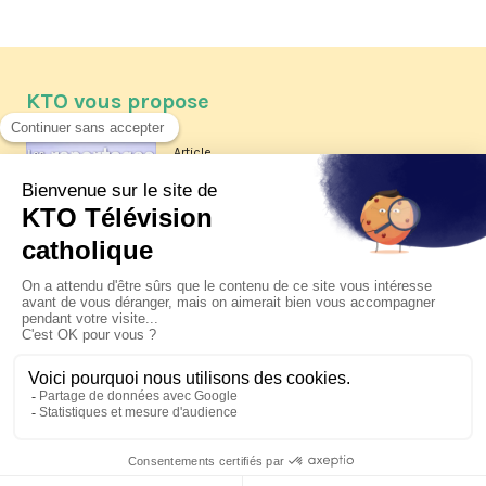
KTO vous propose
Article
Les reportages d'été 2026 de KTO
Article
La visite pastorale du pape Léon
XIV à Assise à suivre sur KTO le
jeudi 6 août
Article
Le pape en Uruguay, Argentine et
Pérou du 6 au 17 novembre 2026