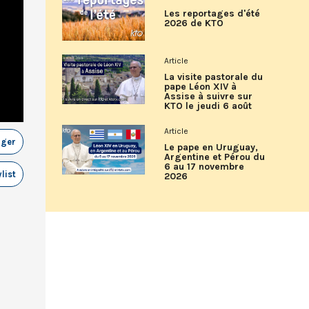
Les reportages d'été
2026 de KTO
Article
La visite pastorale du
pape Léon XIV à
Assise à suivre sur
KTO le jeudi 6 août
Article
ager
Le pape en Uruguay,
Argentine et Pérou du
6 au 17 novembre
list
2026