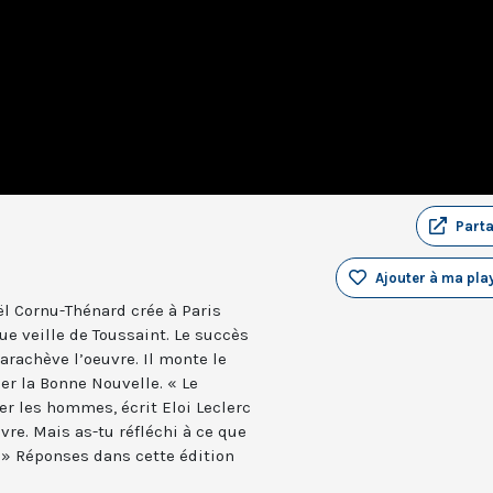
Part
Ajouter à ma play
ël Cornu-Thénard crée à Paris
ue veille de Toussaint. Le succès
arachève l’oeuvre. Il monte le
cer la Bonne Nouvelle. « Le
r les hommes, écrit Eloi Leclerc
vre. Mais as-tu réfléchi à ce que
 » Réponses dans cette édition