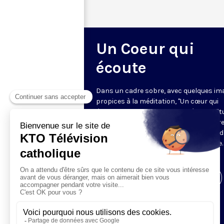
Un Coeur qui
écoute
Dans un cadre sobre, avec quelques im
propices à la méditation, "Un cœur qui
écoute" donne toute sa place à la spirit
sur le ton de l’intime. Cyril Lepeigneux r
un invité pour 26 minutes d’évocation 
vie, d’une intense expérience spirituelle. 
vivante et incarnée par des témoins.
Visiter la page de l'émission