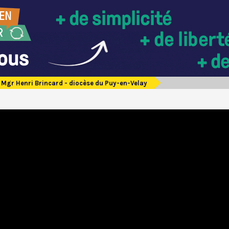
Mgr Henri Brincard - diocèse du Puy-en-Velay