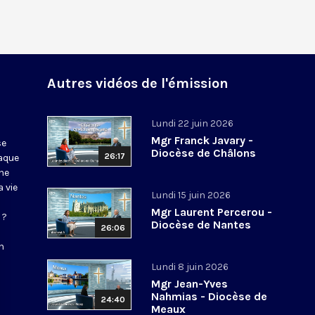
Autres vidéos de l'émission
Lundi 22 juin 2026
Mgr Franck Javary -
se
Diocèse de Châlons
26:17
haque
ne
 vie
Lundi 15 juin 2026
Mgr Laurent Percerou -
 ?
Diocèse de Nantes
26:06
n
Lundi 8 juin 2026
Mgr Jean-Yves
Nahmias - Diocèse de
24:40
Meaux