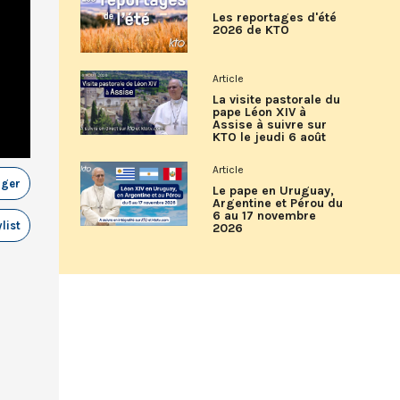
Les reportages d'été
2026 de KTO
Article
La visite pastorale du
pape Léon XIV à
Assise à suivre sur
KTO le jeudi 6 août
Article
ager
Le pape en Uruguay,
Argentine et Pérou du
6 au 17 novembre
list
2026