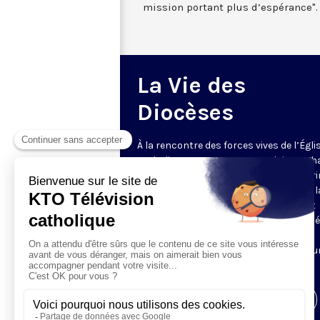
mission portant plus d’espérance".
La Vie des
Diocèses
À la rencontre des forces vives de l’Égli
catholique en France et en Belgique. C
semaine, un évêque est reçu par Honori
Grasset pour remettre en perspective la
et l’actualité de son diocèse. Comment
l’Evangile est-il concrètement annoncé
Quelles sont les priorités pastorales ?
Reportages et interviews nourrissent u
échange franc et direct.
Visiter la page de l'émission