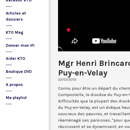
Recevoir KTO
Articles et
dossiers
KTO Mag
Donner mon IFI
Aider KTO
Mgr Henri Brincard
Puy-en-Velay
Boutique DVD
22/01/2010
A propos
Connu pour être un départ du chem
Compostelle, le diocèse du Puy-en
Ma playlist
difficultés que la plupart des dioc
du Puy-en-Velay, est un évêque heur
soucieux des pauvres, et travaillant
réaménagé ses paroisses, "pour q
réunissent et se dynamisent, en vu