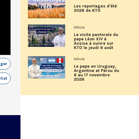
Les reportages d'été
2026 de KTO
Article
La visite pastorale du
pape Léon XIV à
Assise à suivre sur
KTO le jeudi 6 août
Article
ager
Le pape en Uruguay,
Argentine et Pérou du
6 au 17 novembre
list
2026