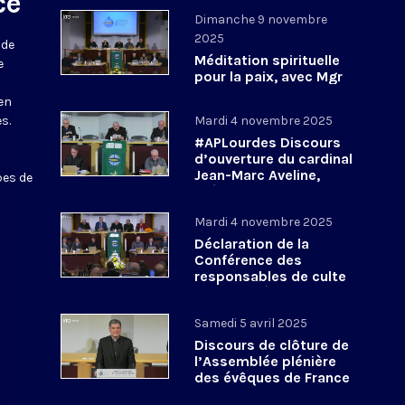
ce
Dimanche 9 novembre
2025
 de
Méditation spirituelle
e
pour la paix, avec Mgr
Shomali et Mgr
 en
Rantsya #APLourdes -
s.
Mardi 4 novembre 2025
9 novembre 2025
#APLourdes Discours
d’ouverture du cardinal
Jean-Marc Aveline,
pes de
président de la CEF - 4
novembre 2025
Mardi 4 novembre 2025
Déclaration de la
Conférence des
responsables de culte
en France à propos de
la COP30 #APLourdes
Samedi 5 avril 2025
Discours de clôture de
l’Assemblée plénière
des évêques de France
- Printemps 2025