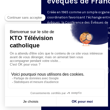
évêques de Fran
Créée en 1965 comme un simple organe
coordination favorisant l’échange entr
évêques, la Conférence des Évêques de
France (CEF) se réunit deux fois par an
Assemblée Plénière, en général à Lourde
C’est l’occasion pour ses quelques 120
membres de débattre sur des sujets
sociétaux, sociaux et éthiques. Les équi
KTO ne manquent pas de couvrir
l'événement.
Visiter la page de l'émission