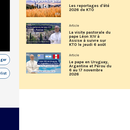
Les reportages d'été
2026 de KTO
Article
La visite pastorale du
pape Léon XIV à
Assise à suivre sur
KTO le jeudi 6 août
Article
ager
Le pape en Uruguay,
Argentine et Pérou du
6 au 17 novembre
list
2026