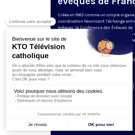
évêques de Fran
Créée en 1965 comme un simple organe
coordination favorisant l’échange entr
évêques, la Conférence des Évêques de
France (CEF) se réunit deux fois par an
Assemblée Plénière, en général à Lourde
C’est l’occasion pour ses quelques 120
membres de débattre sur des sujets
sociétaux, sociaux et éthiques. Les équi
KTO ne manquent pas de couvrir
l'événement.
Visiter la page de l'émission