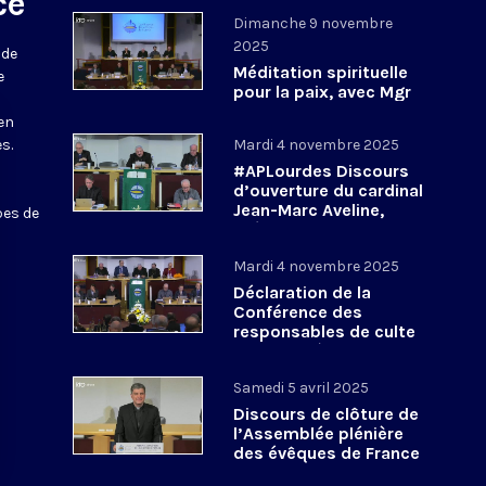
ce
Dimanche 9 novembre
2025
 de
Méditation spirituelle
e
pour la paix, avec Mgr
Shomali et Mgr
 en
Rantsya #APLourdes -
s.
Mardi 4 novembre 2025
9 novembre 2025
#APLourdes Discours
d’ouverture du cardinal
Jean-Marc Aveline,
pes de
président de la CEF - 4
novembre 2025
Mardi 4 novembre 2025
Déclaration de la
Conférence des
responsables de culte
en France à propos de
la COP30 #APLourdes
Samedi 5 avril 2025
Discours de clôture de
l’Assemblée plénière
des évêques de France
- Printemps 2025