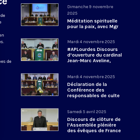
ce
Dimanche 9 novembre
2025
 de
Méditation spirituelle
e
pour la paix, avec Mgr
Shomali et Mgr
 en
Rantsya #APLourdes -
s.
Mardi 4 novembre 2025
9 novembre 2025
#APLourdes Discours
d’ouverture du cardinal
Jean-Marc Aveline,
pes de
président de la CEF - 4
novembre 2025
Mardi 4 novembre 2025
Déclaration de la
Conférence des
responsables de culte
en France à propos de
la COP30 #APLourdes
Samedi 5 avril 2025
Discours de clôture de
l’Assemblée plénière
des évêques de France
- Printemps 2025