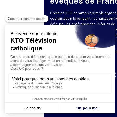
évêques de Fran
Créée en 1965 comme un simple organe
coordination favorisant l’échange entr
évêques, la Conférence des Évêques de
France (CEF) se réunit deux fois par an
Assemblée Plénière, en général à Lourde
C’est l’occasion pour ses quelques 120
membres de débattre sur des sujets
sociétaux, sociaux et éthiques. Les équi
KTO ne manquent pas de couvrir
l'événement.
Visiter la page de l'émission