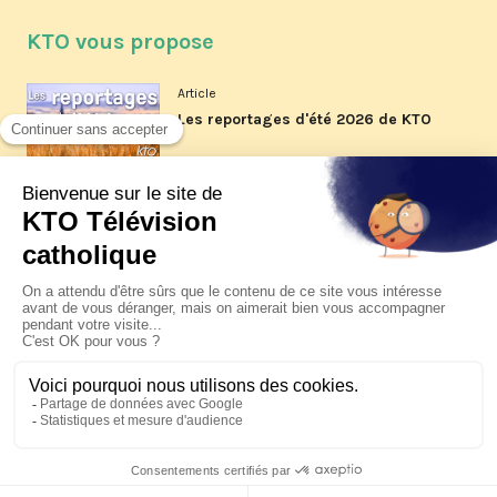
KTO vous propose
Article
Les reportages d'été 2026 de KTO
Article
La visite pastorale du pape Léon
XIV à Assise à suivre sur KTO le
jeudi 6 août
Article
Le pape en Uruguay, Argentine et
Pérou du 6 au 17 novembre 2026
© KTO 2026 —
Contact
—
Mentions légales