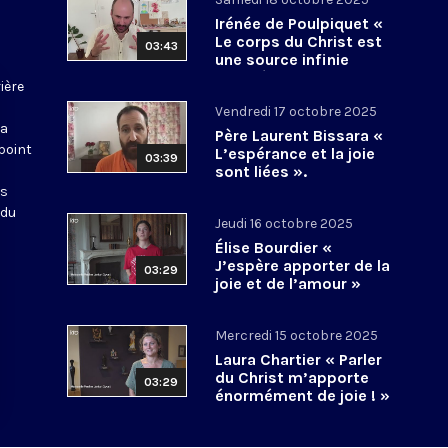
Irénée de Poulpiquet «
Le corps du Christ est
03:43
une source infinie
d’espérance »
ière
Vendredi 17 octobre 2025
La
Père Laurent Bissara «
point
L’espérance et la joie
03:39
sont liées ».
es
 du
Jeudi 16 octobre 2025
Élise Bourdier «
J’espère apporter de la
03:29
joie et de l’amour »
Mercredi 15 octobre 2025
Laura Chartier « Parler
du Christ m’apporte
03:29
énormément de joie ! »