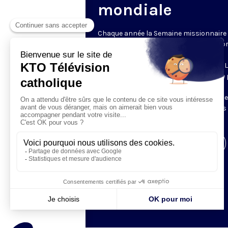
mondiale
Chaque année la Semaine missionnaire
mondiale appelle les catholiques à la pr
et au partage, pour soutenir la vie et la
mission des Églises locales du monde. 
quête du Dimanche de la Mission est le 
culminant de la Semaine missionnaire
mondiale. KTO vous invite à découvrir d
témoins de la mission aux quatre coins
monde.
Visiter la page de l'émission