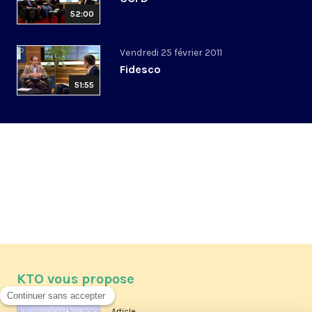
52:00
Vendredi 25 février 2011
Fidesco
51:55
KTO vous propose
Article