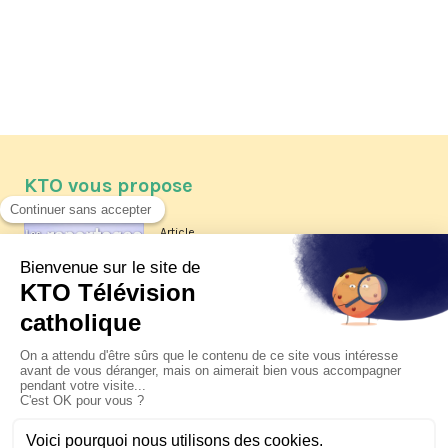
KTO vous propose
Article
Les reportages d'été 2026 de KTO
Article
La visite pastorale du pape Léon
XIV à Assise à suivre sur KTO le
jeudi 6 août
Article
Le pape en Uruguay, Argentine et