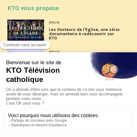
KTO vous propose
Article
Les Docteurs de l'Église, une série
documentaire à redécouvrir sur
KTO
Article
Les reportages d'été 2026 de KTO
Article
La visite pastorale du pape Léon
XIV à Assise à suivre sur KTO le
jeudi 6 août
Article
Le pape en Uruguay, Argentine et
Pérou du 6 au 17 novembre 2026