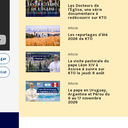
Les Docteurs de
l'Église, une série
documentaire à
redécouvrir sur KTO
Article
Les reportages d'été
2026 de KTO
Article
ager
La visite pastorale du
pape Léon XIV à
Assise à suivre sur
list
KTO le jeudi 6 août
Article
Le pape en Uruguay,
Argentine et Pérou du
6 au 17 novembre
2026