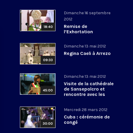
Dimanche 16 septembre
2012
Remise de
18:40
l’Exhortation
apostolique post-
synodale pour le
Dimanche 13 mai 2012
Moyen Orient et
Angélus
Regina Caeli à Arrezo
09:33
Dimanche 13 mai 2012
Visite de la cathédrale
de Sansepolcro et
45:00
rencontre avec les
habitants
Mercredi 28 mars 2012
Cuba : cérémonie de
congé
30:00