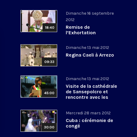
Dimanche 16 septembre
2012
Remise de
18:40
l’Exhortation
apostolique post-
synodale pour le
Dimanche 13 mai 2012
Moyen Orient et
Angélus
Regina Caeli à Arrezo
09:33
Dimanche 13 mai 2012
Visite de la cathédrale
de Sansepolcro et
45:00
rencontre avec les
habitants
Mercredi 28 mars 2012
Cuba : cérémonie de
congé
30:00