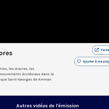
Part
pres
Ajouter à ma play
res, les diacres, les
s mouvements écclésiaux dans la
lique Saint-Georges de Amman.
Autres vidéos de l'émission