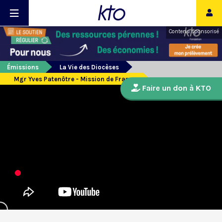
Contenu sponsorisé
Émissions
La Vie des Diocèses
Mgr Yves Patenôtre - Mission de France
Faire un don à KTO