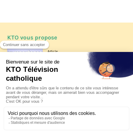
KTO vous propose
Article
Les reportages d'été 2026 de KTO
Article
La visite pastorale du pape Léon
XIV à Assise à suivre sur KTO le
jeudi 6 août
Article
Le pape en Uruguay, Argentine et
Pérou du 6 au 17 novembre 2026