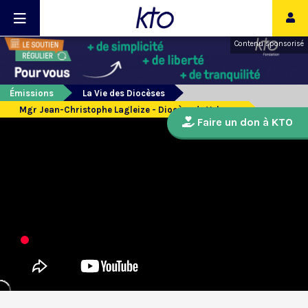
Contenu sponsorisé
Émissions
La Vie des Diocèses
Mgr Jean-Christophe Lagleize - Diocèse de Valence
Faire un don à KTO