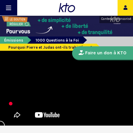
Contenu sponsorisé
Émissions
1000 Questions à la Foi
Pourquoi Pierre et Judas ont-ils trahi Jésus ?
Faire un don à KTO