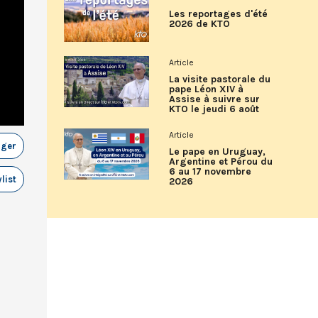
Les reportages d'été
2026 de KTO
Article
La visite pastorale du
pape Léon XIV à
Assise à suivre sur
KTO le jeudi 6 août
Article
ager
Le pape en Uruguay,
Argentine et Pérou du
6 au 17 novembre
list
2026