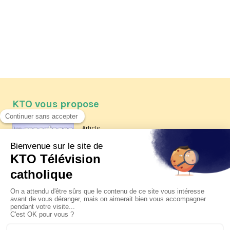
KTO vous propose
Article
Les reportages d'été 2026 de KTO
Article
La visite pastorale du pape Léon
XIV à Assise à suivre sur KTO le
jeudi 6 août
Article