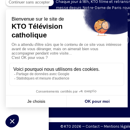
Chaque jour à 18h, KTO filme et retrans
messe depuis Notre-Dame de Paris rouv
Les textes des Vêpres et de la messe so
presque toujours ceux qu’indiquent le s
www.aelf.org
.
Visiter la page de l'émission
© KTO 2026 —
Contact
—
Mentions légal