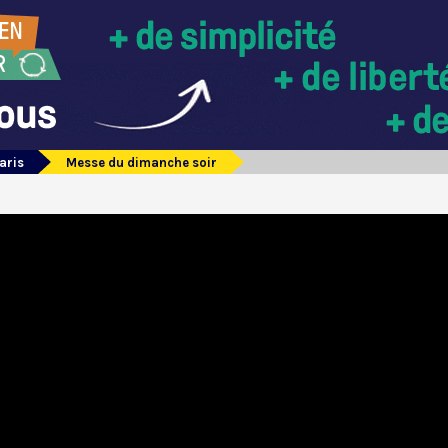
aris
Messe du dimanche soir