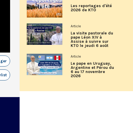
Les reportages d'été
2026 de KTO
Article
La visite pastorale du
pape Léon XIV à
Assise à suivre sur
KTO le jeudi 6 août
Article
ager
Le pape en Uruguay,
Argentine et Pérou du
6 au 17 novembre
list
2026