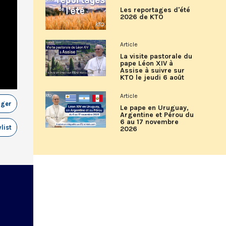
Les reportages d'été
2026 de KTO
Article
La visite pastorale du
pape Léon XIV à
Assise à suivre sur
KTO le jeudi 6 août
Article
ager
Le pape en Uruguay,
Argentine et Pérou du
6 au 17 novembre
list
2026