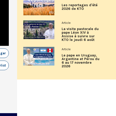
Les reportages d'été
2026 de KTO
Article
La visite pastorale du
pape Léon XIV à
Assise à suivre sur
KTO le jeudi 6 août
Article
ager
Le pape en Uruguay,
Argentine et Pérou du
6 au 17 novembre
list
2026