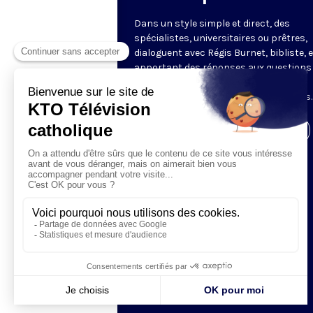
Dans un style simple et direct, des
spécialistes, universitaires ou prêtres,
dialoguent avec Régis Burnet, bibliste, 
apportant des réponses aux questions
nous pouvons nous poser sur la foi, la
liturgie, de grandes figures chrétiennes.
Visiter la page de l'émission