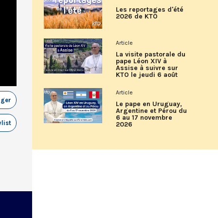
Les reportages d'été
2026 de KTO
Article
La visite pastorale du
pape Léon XIV à
Assise à suivre sur
KTO le jeudi 6 août
Article
ager
Le pape en Uruguay,
Argentine et Pérou du
6 au 17 novembre
list
2026