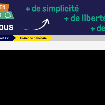
oît XVI
Audience Générale