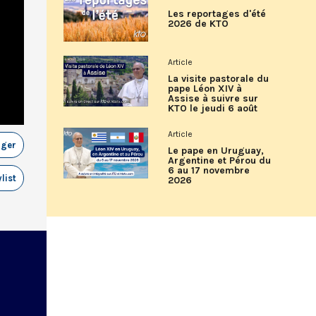
Les reportages d'été
2026 de KTO
Article
La visite pastorale du
pape Léon XIV à
Assise à suivre sur
KTO le jeudi 6 août
Article
ager
Le pape en Uruguay,
Argentine et Pérou du
6 au 17 novembre
list
2026