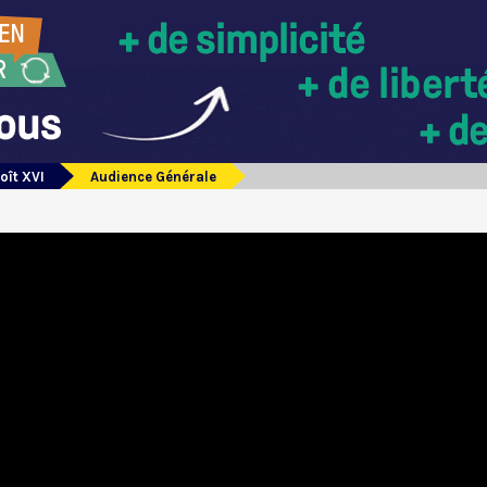
oît XVI
Audience Générale