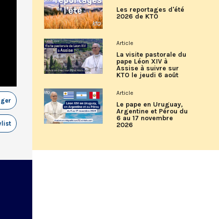
Les reportages d'été
2026 de KTO
Article
La visite pastorale du
pape Léon XIV à
Assise à suivre sur
KTO le jeudi 6 août
Article
ager
Le pape en Uruguay,
Argentine et Pérou du
6 au 17 novembre
list
2026