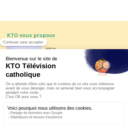
KTO vous propose
Article
Les reportages d'été 2026 de KTO
Article
La visite pastorale du pape Léon
XIV à Assise à suivre sur KTO le
jeudi 6 août
Article
Le pape en Uruguay, Argentine et
Pérou du 6 au 17 novembre 2026