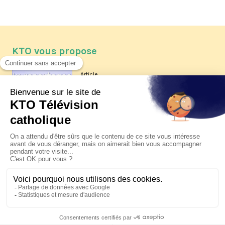
KTO vous propose
Article
Les reportages d'été 2026 de KTO
Article
La visite pastorale du pape Léon
XIV à Assise à suivre sur KTO le
jeudi 6 août
Article
Le pape en Uruguay, Argentine et
Pérou du 6 au 17 novembre 2026