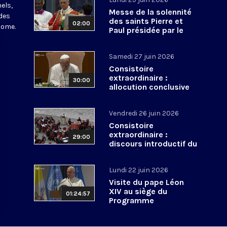
els,
Messe de la solennité
des
des saints Pierre et
02:00
Rome.
Paul présidée par le
pape Léon XIV - 29 juin
2026
Samedi 27 juin 2026
Consistoire
extraordinaire :
30:00
allocution conclusive
du pape Léon XIV et Te
Deum - 27 juin 2026
Vendredi 26 juin 2026
Consistoire
extraordinaire :
29:00
discours introductif du
pape Léon XIV - 26 juin
2026
Lundi 22 juin 2026
Visite du pape Léon
XIV au siège du
01:24:57
Programme
alimentaire mondial -
22 juin 2026