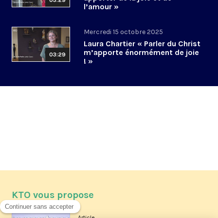
03:29
l’amour »
Mercredi 15 octobre 2025
Laura Chartier « Parler du Christ
m’apporte énormément de joie
03:29
! »
KTO vous propose
Article