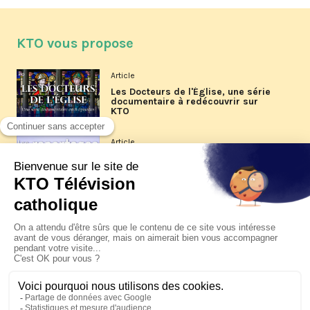
KTO vous propose
Article
Les Docteurs de l'Église, une série
documentaire à redécouvrir sur
KTO
Article
Les reportages d'été 2026 de KTO
Article
La visite pastorale du pape Léon
XIV à Assise à suivre sur KTO le
jeudi 6 août
Article
Le pape en Uruguay, Argentine et
Pérou du 6 au 17 novembre 2026