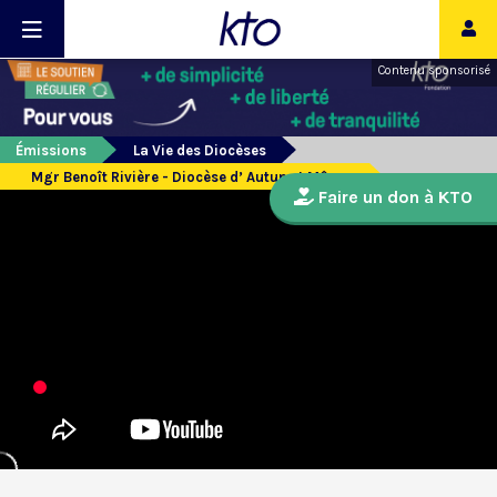
Contenu sponsorisé
Émissions
La Vie des Diocèses
Mgr Benoît Rivière - Diocèse d’ Autun et Mâcon
Faire un don à KTO