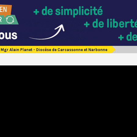
Mgr Alain Planet - Diocèse de Carcassonne et Narbonne