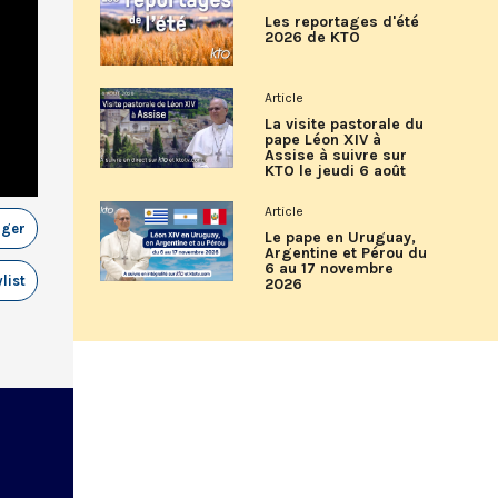
Les reportages d'été
2026 de KTO
Article
La visite pastorale du
pape Léon XIV à
Assise à suivre sur
KTO le jeudi 6 août
Article
ager
Le pape en Uruguay,
Argentine et Pérou du
6 au 17 novembre
list
2026