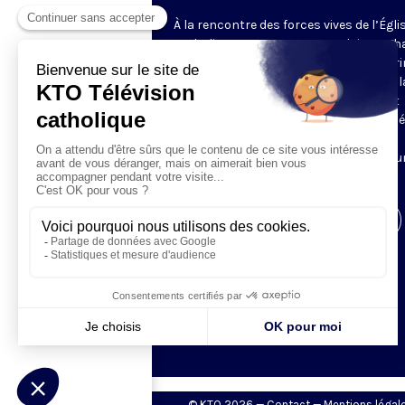
À la rencontre des forces vives de l’Égli
catholique en France et en Belgique. C
semaine, un évêque est reçu par Honori
Grasset pour remettre en perspective la
et l’actualité de son diocèse. Comment
l’Evangile est-il concrètement annoncé
Quelles sont les priorités pastorales ?
Reportages et interviews nourrissent u
échange franc et direct.
Visiter la page de l'émission
© KTO 2026 —
Contact
—
Mentions légal