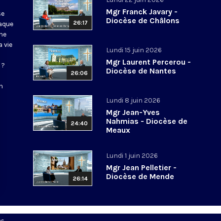
Mgr Franck Javary -
se
Diocèse de Châlons
26:17
haque
ne
 vie
Lundi 15 juin 2026
Mgr Laurent Percerou -
 ?
Diocèse de Nantes
26:06
n
Lundi 8 juin 2026
Mgr Jean-Yves
Nahmias - Diocèse de
24:40
Meaux
Lundi 1 juin 2026
Mgr Jean Pelletier -
Diocèse de Mende
26:14
es