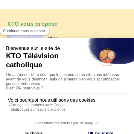
KTO vous propose
Article
Les reportages d'été 2026 de KTO
Article
La visite pastorale du pape Léon
XIV à Assise à suivre sur KTO le
jeudi 6 août
Article
Le pape en Uruguay, Argentine et
Pérou du 6 au 17 novembre 2026