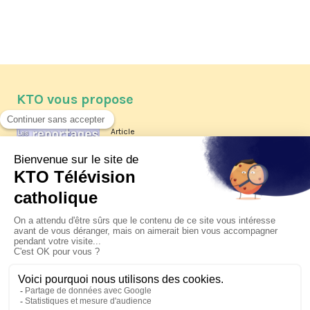
KTO vous propose
Article
Les reportages d'été 2026 de KTO
Article
La visite pastorale du pape Léon
XIV à Assise à suivre sur KTO le
jeudi 6 août
Article
Le pape en Uruguay, Argentine et
Pérou du 6 au 17 novembre 2026