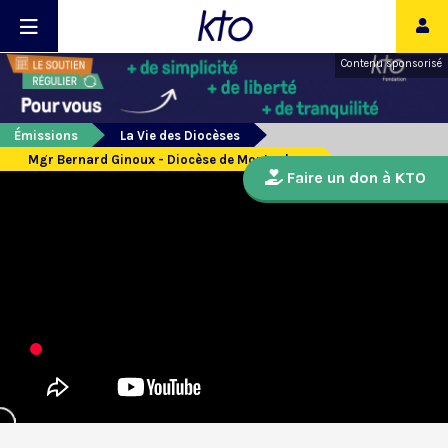
Contenu sponsorisé
Émissions
La Vie des Diocèses
Mgr Bernard Ginoux - Diocèse de Montauban
Faire un don à KTO