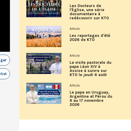
Les Docteurs de
l'Église, une série
documentaire à
redécouvrir sur KTO
Article
Les reportages d'été
2026 de KTO
Article
ager
La visite pastorale du
pape Léon XIV à
Assise à suivre sur
list
KTO le jeudi 6 août
Article
Le pape en Uruguay,
Argentine et Pérou du
6 au 17 novembre
2026