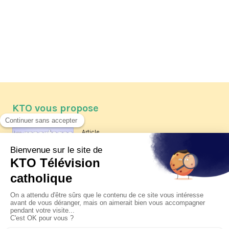
KTO vous propose
Article
Les reportages d'été 2026 de KTO
Article
La visite pastorale du pape Léon
XIV à Assise à suivre sur KTO le
jeudi 6 août
Article