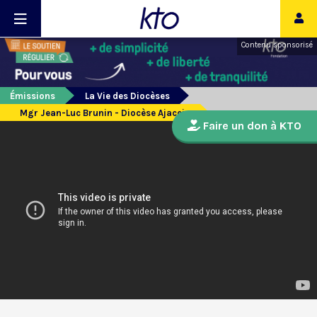
Contenu sponsorisé
Émissions
La Vie des Diocèses
Mgr Jean-Luc Brunin - Diocèse Ajaccio
Faire un don à KTO