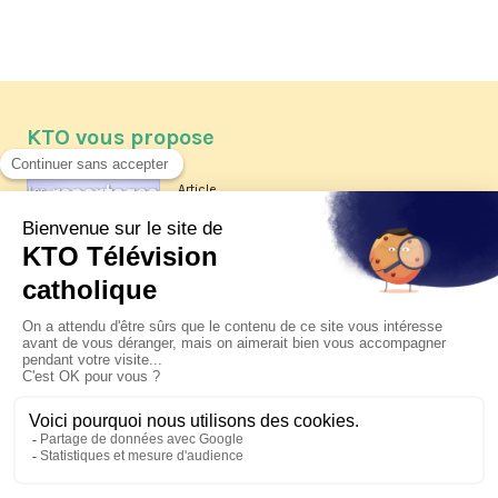
KTO vous propose
Article
Les reportages d'été 2026 de KTO
Article
La visite pastorale du pape Léon
XIV à Assise à suivre sur KTO le
jeudi 6 août
Article
Le pape en Uruguay, Argentine et
Pérou du 6 au 17 novembre 2026