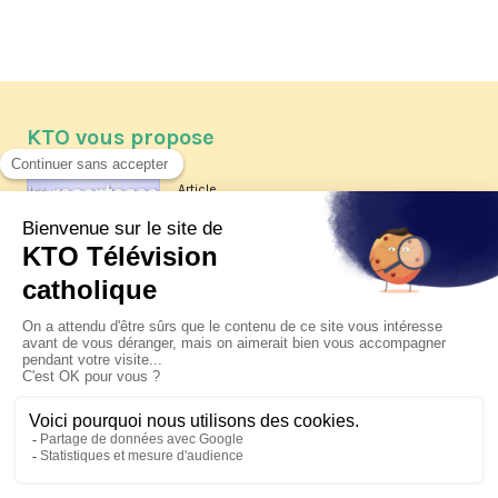
KTO vous propose
Article
Les reportages d'été 2026 de KTO
Article
La visite pastorale du pape Léon
XIV à Assise à suivre sur KTO le
jeudi 6 août
Article
Le pape en Uruguay, Argentine et
Pérou du 6 au 17 novembre 2026