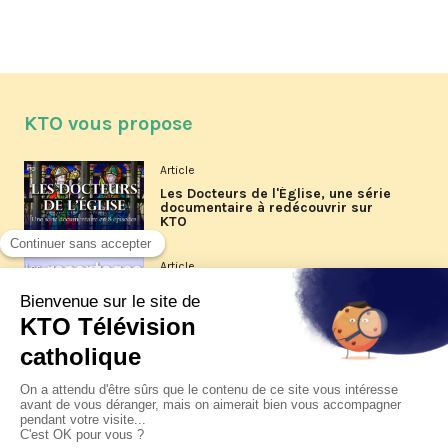
KTO vous propose
Article
Les Docteurs de l'Église, une série
documentaire à redécouvrir sur
KTO
Article
Les reportages d'été 2026 de KTO
Article
La visite pastorale du pape Léon
XIV à Assise à suivre sur KTO le
jeudi 6 août