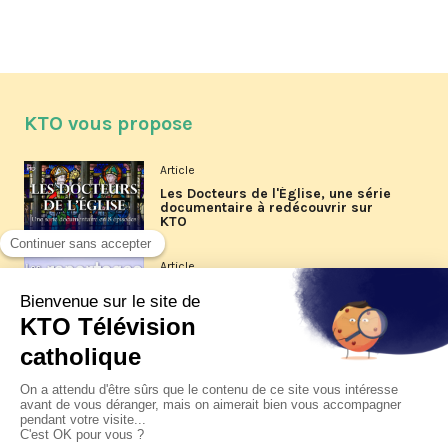
KTO vous propose
Article
Les Docteurs de l'Église, une série
documentaire à redécouvrir sur
KTO
Article
Les reportages d'été 2026 de KTO
Article
La visite pastorale du pape Léon
XIV à Assise à suivre sur KTO le
jeudi 6 août