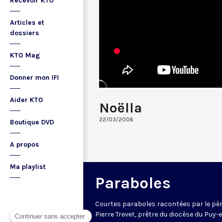
Recevoir KTO
Articles et
dossiers
KTO Mag
Donner mon IFI
Aider KTO
Noëlla
22/03/2006
Boutique DVD
A propos
Ma playlist
Paraboles
Courtes paraboles racontées par le pè
Pierre Trevet, prêtre du diocèse du Puy-