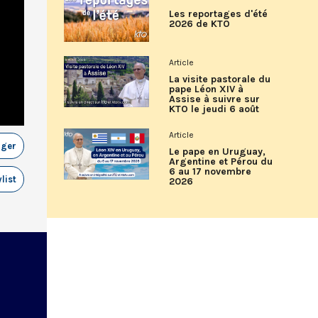
Les reportages d'été
2026 de KTO
Article
La visite pastorale du
pape Léon XIV à
Assise à suivre sur
KTO le jeudi 6 août
Article
ager
Le pape en Uruguay,
Argentine et Pérou du
6 au 17 novembre
list
2026